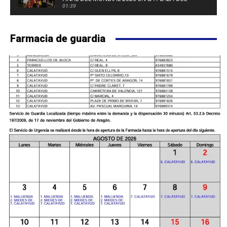
FUERTE DE CALATAYUD
01:39
Farmacia de guardia