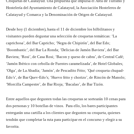
Croquetas de Calatayud. Una propuesta que impulsa el Área de Turismo y
Hostelería del Ayuntamiento de Calatayud, la Asociación Hosteleros de
Calatayud y Comarca y la Denominación de Origen de Calatayud.
Desde hoy (1 diciembre), hasta el 11 de diciembre los bilbilitanos y
visitantes pueden degustar una selección de croquetas temáticas: ‘La
caprichosa’, del Bar Capricho; ‘Negra de Chipirón’, del Bar Edo;
‘Boombastic’, del Bar La Ronda; ‘Delicias de Jamón Baviera’, del Bar
Baviera; ‘Rosi’, de Casa Rosi; ‘Bacon y queso de cabra’, de Central Café;
‘Jamón Ibérico con cebolla de Fuentes caramelizada’, de Hotel Globales;
‘Olga’, de La Abadía; ‘Jamón’, de Pescadito Frito; ‘Qué croqueta chupad-
Edo’s’, de Bar Quev-Edo’s; ‘Huevo frito y chorizo’, de Rincón de Manolo;
‘Morcilla Campestre’, de Bar Rioja; ‘Bacalao’, de Bar Tizón.
Entre aquellos que degusten todas las croquetas se sortearán 10 cenas para
dos personas y 10 botellas de vinos. Para ello, los bares participantes
entregarán una cartilla a los clientes que degusten su croqueta, quienes
tendrán que completar la ruta para participar en el concurso y elegir a su
favorita.