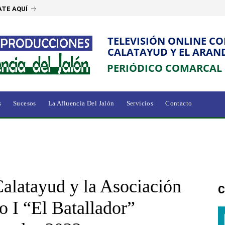
TE AQUÍ
TELEVISIÓN ONLINE C
CALATAYUD Y EL ARAN
PERIÓDICO COMARCAL
s
Sucesos
La Afluencia Del Jalón
Servicios
Contacto
alatayud y la Asociación
C
 I “El Batallador”