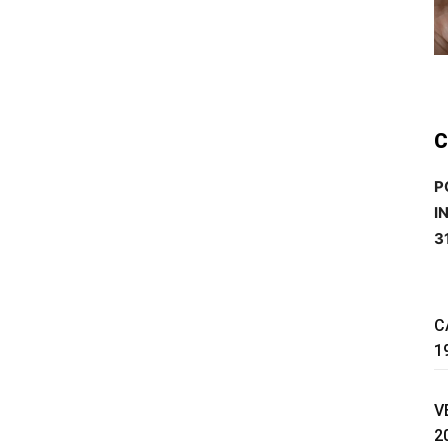
C
P
I
3
C
1
V
2