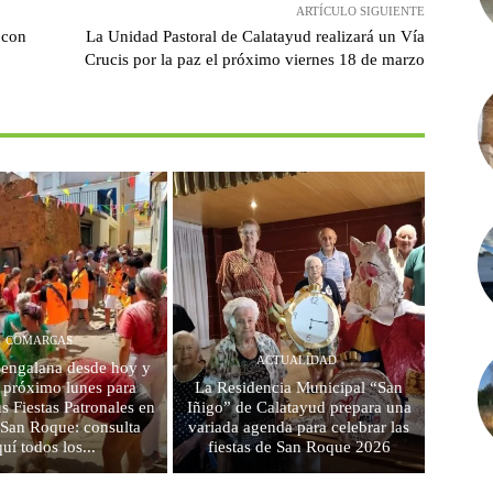
ARTÍCULO SIGUIENTE
 con
La Unidad Pastoral de Calatayud realizará un Vía
Crucis por la paz el próximo viernes 18 de marzo
COMARCAS
ACTUALIDAD
 engalana desde hoy y
l próximo lunes para
La Residencia Municipal “San
us Fiestas Patronales en
Iñigo” de Calatayud prepara una
 San Roque: consulta
variada agenda para celebrar las
quí todos los...
fiestas de San Roque 2026