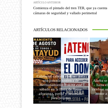
ARTÍCULO ANTERIOR
Comienza el pintado del tren TER, que ya cuenta
cámaras de seguridad y vallado perimetral
ARTÍCULOS RELACIONADOS
FIESTAS
Calatayud calienta motores para
una jornada histórica de
Alarba se
Hermanamiento Peñista este
hasta e
sábado en la Plaza de Toros:
celebrar s
charanga, paella y becerrada
honor a
para peñistas
a