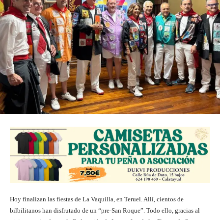
Hoy finalizan las fiestas de La Vaquilla, en Teruel. Allí, cientos de
bilbilitanos han disfrutado de un “pre-San Roque”. Todo ello, gracias al