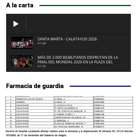
A la carta
SANTA MARTA - CALATAYUD 2026
01:48
MÁS DE 2.000 BILBILITANOS DISFRUTAN DE LA
FINAL DEL MUNDIAL 2026 EN LA PLAZA DEL
FUERTE DE CALATAYUD
01:39
Farmacia de guardia