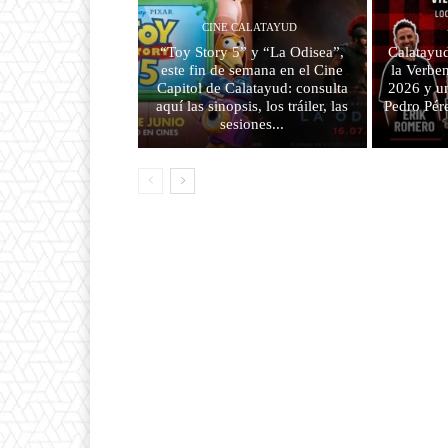
CINE CALATAYUD
“Toy Story 5” y “La Odisea”,
Calatayud
este fin de semana en el Cine
la Verben
Capitol de Calatayud: consulta
2026 y u
aquí las sinopsis, los tráiler, las
Pedro Pér
sesiones...