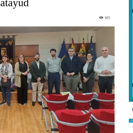
latayud
605