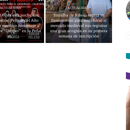
ACTUALIDAD
ACTUALIDAD
 vibra esta noche con
Torralba de Ribota reitera su
a del Peñista del Año
llamamiento para inscribirse al
n emotivo homenaje a
mercado medieval tras registrar
ez “Desper” en la Peña
una gran acogida en su primera
el...
semana de inscripción