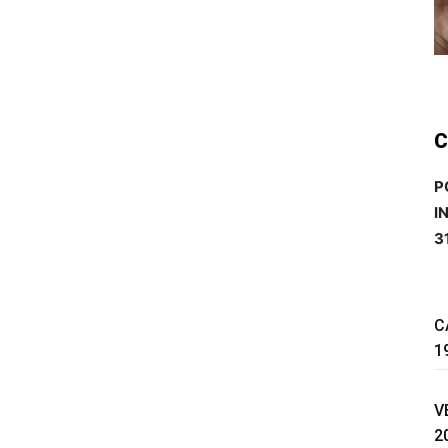
C
P
I
3
C
1
V
2