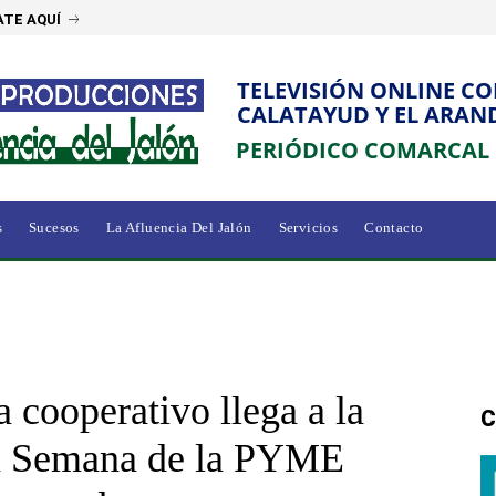
TE AQUÍ
TELEVISIÓN ONLINE C
CALATAYUD Y EL ARAN
PERIÓDICO COMARCAL
s
Sucesos
La Afluencia Del Jalón
Servicios
Contacto
 cooperativo llega a la
C
la Semana de la PYME