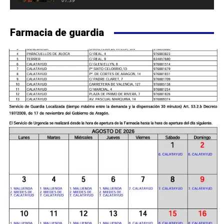
FUERTE DE CALATAYUD
01:39
Farmacia de guardia