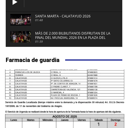
SANTA MARTA - CALATAYUD 2026
01:48
MÁS DE 2.000 BILBILITANOS DISFRUTAN DE LA
FINAL DEL MUNDIAL 2026 EN LA PLAZA DEL
FUERTE DE CALATAYUD
01:39
Farmacia de guardia