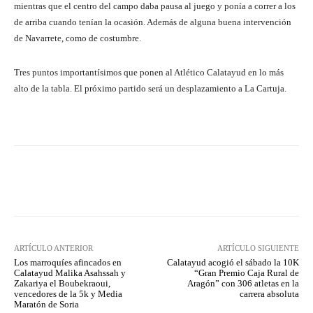
mientras que el centro del campo daba pausa al juego y ponía a correr a los
de arriba cuando tenían la ocasión. Además de alguna buena intervención
de Navarrete, como de costumbre.
Tres puntos importantísimos que ponen al Atlético Calatayud en lo más
alto de la tabla. El próximo partido será un desplazamiento a La Cartuja.
Facebook
Twitter
Pinterest
ARTÍCULO ANTERIOR
ARTÍCULO SIGUIENTE
Los marroquíes afincados en
Calatayud acogió el sábado la 10K
Calatayud Malika Asahssah y
“Gran Premio Caja Rural de
Zakariya el Boubekraoui,
Aragón” con 306 atletas en la
vencedores de la 5k y Media
carrera absoluta
Maratón de Soria