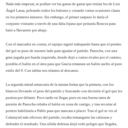
Nada más empezar, se podían ver las ganas de ganar que tenían los de Luis
Ángel Lassa, peleando todos los balones y creando varias ocasiones claras
en los primeros minutos. Sin embargo, el primer zarpazo lo daría el
conjunto visitante a través de una falta lejana que peinaría Roncea para
batir a Navarrete por abajo.
Con el marcador en contra, el equipo siguió trabajando hasta que el premio
del gol se puso de nuestro lado para igualar el partido. Panocha, con una
gran jugada por banda izquierda, donde dejó a varios rivales por el camino,
pondría el balón en el área para que Gracia rematara un balón suelto al puro
estilo del 9. Con tablas nos iríamos al descanso.
La segunda mitad arrancaría de la misma forma que la primera, con los
blancos llevando el peso del partido y buscando con decisión el gol que les
pusiera por delante. Poco tardo en llegar, pues en una buena tarea de
presión de Panocha robaba el balón en zona de castigo, y tras recortar al
portero habilitaría a Pablo para que marcara a placer. Tras el gol se vio al
Calatayud más oficioso del partido, tocaba remangarse las calzonas y
defender el resultado. Una sólida defensa alejó todo peligro que llegaba,