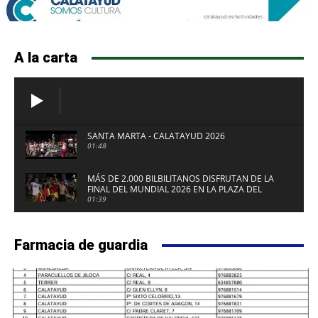
A la carta
SANTA MARTA - CALATAYUD 2026
01:48
MÁS DE 2.000 BILBILITANOS DISFRUTAN DE LA
FINAL DEL MUNDIAL 2026 EN LA PLAZA DEL
FUERTE DE CALATAYUD
01:39
Farmacia de guardia