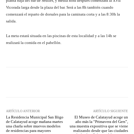
planta baja del bar de Sediles, y media hora después comenzará la XVII
Vicorada larga desde la plaza del bar. Será a las 8h también cuando
comenzará el reparto de dorsales para la caminata corta y a las 8:30h la
salida.
La meta estará situada en las piscinas de esta localidad y a las 14h se
realizará la comida en el pabellón.
Facebook
Twitter
Pinterest
ARTÍCULO ANTERIOR
ARTÍCULO SIGUIENTE
La Residencia Municipal San Iñigo
El Museo de Calatayud acoge un
de Calatayud acoge mañana martes
año más la “Primavera del Gers”,
una charla sobre muevos modelos
una muestra expositiva que se viene
de residencias para mayores
realizando desde que las ciudades