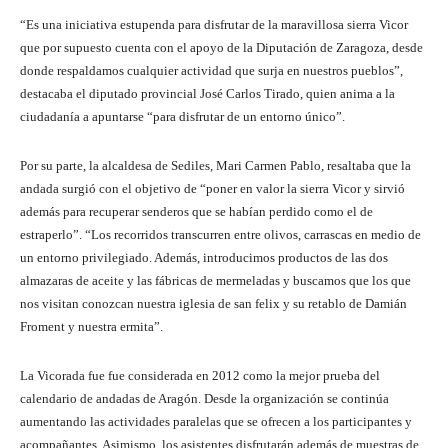
“Es una iniciativa estupenda para disfrutar de la maravillosa sierra Vicor
que por supuesto cuenta con el apoyo de la Diputación de Zaragoza, desde
donde respaldamos cualquier actividad que surja en nuestros pueblos”,
destacaba el diputado provincial José Carlos Tirado, quien anima a la
ciudadanía a apuntarse “para disfrutar de un entorno único”.
Por su parte, la alcaldesa de Sediles, Mari Carmen Pablo, resaltaba que la
andada surgió con el objetivo de “poner en valor la sierra Vicor y sirvió
además para recuperar senderos que se habían perdido como el de
estraperlo”. “Los recorridos transcurren entre olivos, carrascas en medio de
un entorno privilegiado. Además, introducimos productos de las dos
almazaras de aceite y las fábricas de mermeladas y buscamos que los que
nos visitan conozcan nuestra iglesia de san felix y su retablo de Damián
Froment y nuestra ermita”.
La Vicorada fue fue considerada en 2012 como la mejor prueba del
calendario de andadas de Aragón. Desde la organización se continúa
aumentando las actividades paralelas que se ofrecen a los participantes y
acompañantes. Asimismo, los asistentes disfrutarán además de muestras de