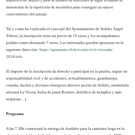
deportivo de Sediles y pese al número de ediciones se sigue evitando la
monotonía de la repetición de recorridos para conseguir un mayor
conocimiento del paisaje.
Tal y como ha explicado el concejal del Ayuntamiento de Sediles Ángel
Yubero, la inscripción tiene un precio de 15 euros y los acompañantes
podrán comer abonando 7 euros. Los interesados pueden apuntarse en la
siguiente dirección:
https://apuntame.click/evento/xvii-vicorada-
2024/info
.
El importe de la inscripción da derecho a participar en la prueba, seguro de
responsabilidad civil y de accidentes, avituallamientos, guardarropa,
comida, duchas y diversos obsequios directos (aceite de Sediles, mermelada
artesana La Vicora, bolsa de pasta Romero, dentífico de kemphor y más
sorpresas…).
Programa
A las 7:30h comenzará la entrega de dordales para la caminata larga en la