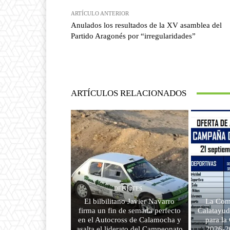
ARTÍCULO ANTERIOR
Anulados los resultados de la XV asamblea del
Partido Aragonés por “irregularidades”
ARTÍCULOS RELACIONADOS
DEPORTES
El bilbilitano Javier Navarro
La Com
firma un fin de semana perfecto
Calatayud
en el Autocross de Calamocha y
para l
asalta el liderato del Campeonato
2026-2