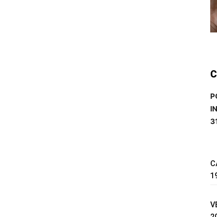
C
P
I
3
C
1
V
2