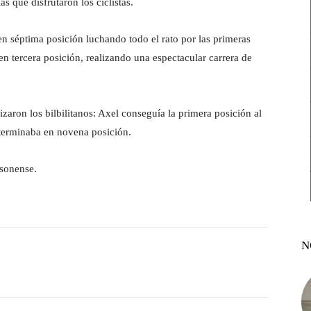
as que disfrutaron los ciclistas.
 en séptima posición luchando todo el rato por las primeras
n tercera posición, realizando una espectacular carrera de
alizaron los bilbilitanos: Axel conseguía la primera posición al
 terminaba en novena posición.
asonense.
N
witter
Pinterest
WhatsApp