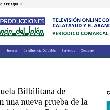
CIATE AQUÍ
TELEVISIÓN ONLINE C
CALATAYUD Y EL ARAN
PERIÓDICO COMARCAL
s
Sucesos
La Afluencia Del Jalón
Servicios
Contacto
uela Bilbilitana de
C
en una nueva prueba de la