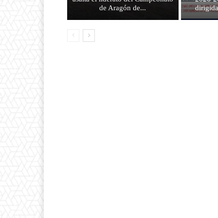
de Aragón de...
dirigid