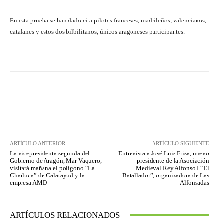
En esta prueba se han dado cita pilotos franceses, madrileños, valencianos,
catalanes y estos dos bilbilitanos, únicos aragoneses participantes.
Facebook
Twitter
Pinterest
ARTÍCULO ANTERIOR
ARTÍCULO SIGUIENTE
La vicepresidenta segunda del
Entrevista a José Luis Frisa, nuevo
Gobierno de Aragón, Mar Vaquero,
presidente de la Asociación
visitará mañana el polígono “La
Medieval Rey Alfonso I “El
Charluca” de Calatayud y la
Batallador”, organizadora de Las
empresa AMD
Alfonsadas
ARTÍCULOS RELACIONADOS