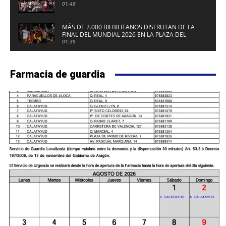
01:48
MÁS DE 2.000 BILBILITANOS DISFRUTAN DE LA
FINAL DEL MUNDIAL 2026 EN LA PLAZA DEL
FUERTE DE CALATAYUD
01:39
Farmacia de guardia