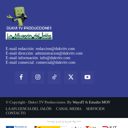
E-mail redacción:
redaccion@dukvitv.com
E-mail dirección:
administracion@dukvitv.com
E-mail información:
info@dukvitv.com
E-mail comercial:
comercial@dukvitv.com
© Copyright - Dukvi TV Producciones. By
WaysIT
&
Estudio MOV
LA AFLUENCIA DEL JALÓN
CANAL MEDIA
SERVICIOS
CONTACTO