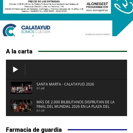
A la carta
SANTA MARTA - CALATAYUD 2026
01:48
MÁS DE 2.000 BILBILITANOS DISFRUTAN DE LA
FINAL DEL MUNDIAL 2026 EN LA PLAZA DEL
FUERTE DE CALATAYUD
01:39
Farmacia de guardia