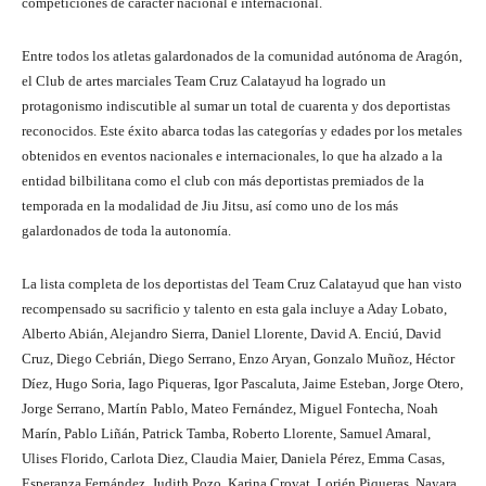
competiciones de carácter nacional e internacional.
Entre todos los atletas galardonados de la comunidad autónoma de Aragón,
el Club de artes marciales Team Cruz Calatayud ha logrado un
protagonismo indiscutible al sumar un total de cuarenta y dos deportistas
reconocidos. Este éxito abarca todas las categorías y edades por los metales
obtenidos en eventos nacionales e internacionales, lo que ha alzado a la
entidad bilbilitana como el club con más deportistas premiados de la
temporada en la modalidad de Jiu Jitsu, así como uno de los más
galardonados de toda la autonomía.
La lista completa de los deportistas del Team Cruz Calatayud que han visto
recompensado su sacrificio y talento en esta gala incluye a Aday Lobato,
Alberto Abián, Alejandro Sierra, Daniel Llorente, David A. Enciú, David
Cruz, Diego Cebrián, Diego Serrano, Enzo Aryan, Gonzalo Muñoz, Héctor
Díez, Hugo Soria, Iago Piqueras, Igor Pascaluta, Jaime Esteban, Jorge Otero,
Jorge Serrano, Martín Pablo, Mateo Fernández, Miguel Fontecha, Noah
Marín, Pablo Liñán, Patrick Tamba, Roberto Llorente, Samuel Amaral,
Ulises Florido, Carlota Diez, Claudia Maier, Daniela Pérez, Emma Casas,
Esperanza Fernández, Judith Pozo, Karina Crovat, Lorién Piqueras, Nayara