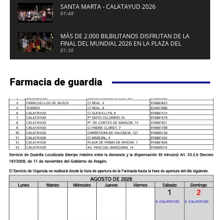
SANTA MARTA - CALATAYUD 2026
01:48
MÁS DE 2.000 BILBILITANOS DISFRUTAN DE LA
FINAL DEL MUNDIAL 2026 EN LA PLAZA DEL
FUERTE DE CALATAYUD
01:39
Farmacia de guardia