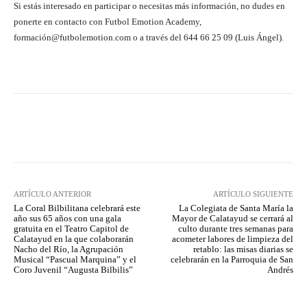
Si estás interesado en participar o necesitas más información, no dudes en
ponerte en contacto con Futbol Emotion Academy,
formación@futbolemotion.com o a través del 644 66 25 09 (Luis Ángel).
Facebook
Twitter
Pinterest
ARTÍCULO ANTERIOR
ARTÍCULO SIGUIENTE
La Coral Bilbilitana celebrará este
La Colegiata de Santa María la
año sus 65 años con una gala
Mayor de Calatayud se cerrará al
gratuita en el Teatro Capitol de
culto durante tres semanas para
Calatayud en la que colaborarán
acometer labores de limpieza del
Nacho del Río, la Agrupación
retablo: las misas diarias se
Musical “Pascual Marquina” y el
celebrarán en la Parroquia de San
Coro Juvenil “Augusta Bilbilis”
Andrés