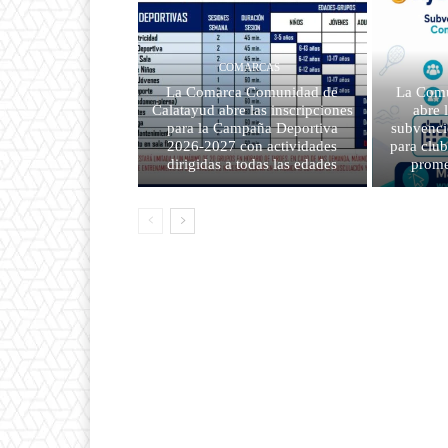
COMARCAS
La Comarca Comunidad de
La Comu
Calatayud abre las inscripciones
abre 
para la Campaña Deportiva
subvenci
2026-2027 con actividades
para clu
dirigidas a todas las edades
prome