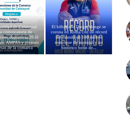
COMARCAS
DEPORTES
nidad de Calatayud
El bilbilitano Diego Monge se
la convocatoria de
corona en Roma con un récord
ones deportivas 2026
del mundo en 100 metros
bes, AMPAS y jóvenes
remolque de maniquí y un
sas de la comarca
histórico botín de...