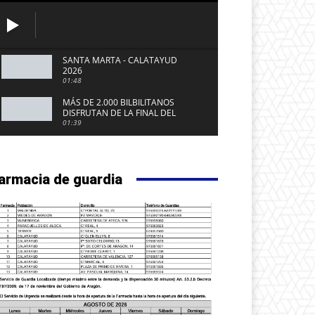
SANTA MARTA - CALATAYUD
2026
01:48
MÁS DE 2.000 BILBILITANOS
DISFRUTAN DE LA FINAL DEL
MUNDIAL 2026 EN LA PLAZA DEL
01:39
FUERTE DE CALATAYUD
armacia de guardia