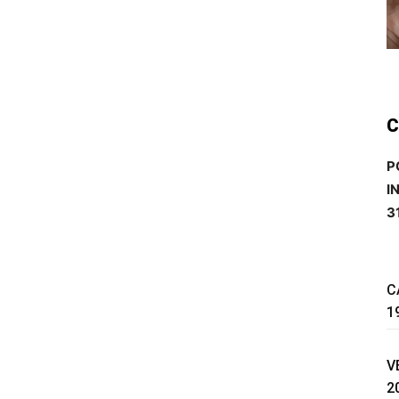
C
P
I
3
C
1
V
2