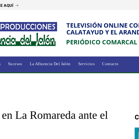
E AQUÍ
TELEVISIÓN ONLINE C
CALATAYUD Y EL ARAN
PERIÓDICO COMARCAL
s
Sucesos
La Afluencia Del Jalón
Servicios
Contacto
 en La Romareda ante el
C