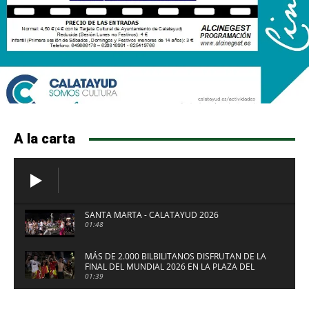
A la carta
SANTA MARTA - CALATAYUD 2026
01:48
MÁS DE 2.000 BILBILITANOS DISFRUTAN DE LA
FINAL DEL MUNDIAL 2026 EN LA PLAZA DEL
FUERTE DE CALATAYUD
01:39