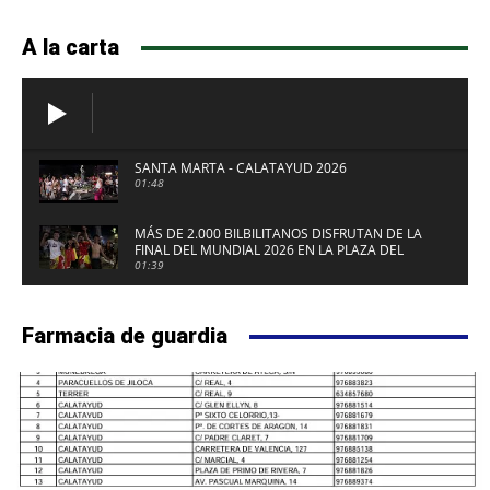
A la carta
SANTA MARTA - CALATAYUD 2026
01:48
MÁS DE 2.000 BILBILITANOS DISFRUTAN DE LA
FINAL DEL MUNDIAL 2026 EN LA PLAZA DEL
FUERTE DE CALATAYUD
01:39
Farmacia de guardia