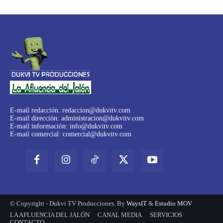
E-mail redacción:
redaccion@dukvitv.com
E-mail dirección:
administracion@dukvitv.com
E-mail información:
info@dukvitv.com
E-mail comercial:
comercial@dukvitv.com
© Copyright - Dukvi TV Producciones. By
WaysIT
&
Estudio MOV
LA AFLUENCIA DEL JALÓN
CANAL MEDIA
SERVICIOS
CONTACTO