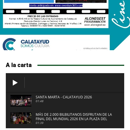
A la carta
SANTA MARTA - CALATAYUD 2026
01:48
MÁS DE 2.000 BILBILITANOS DISFRUTAN DE LA
FINAL DEL MUNDIAL 2026 EN LA PLAZA DEL
FUERTE DE CALATAYUD
01:39