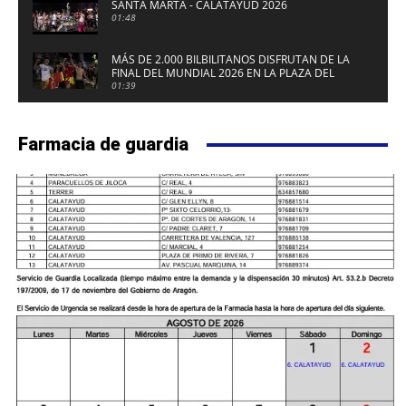
SANTA MARTA - CALATAYUD 2026
01:48
MÁS DE 2.000 BILBILITANOS DISFRUTAN DE LA
FINAL DEL MUNDIAL 2026 EN LA PLAZA DEL
FUERTE DE CALATAYUD
01:39
Farmacia de guardia