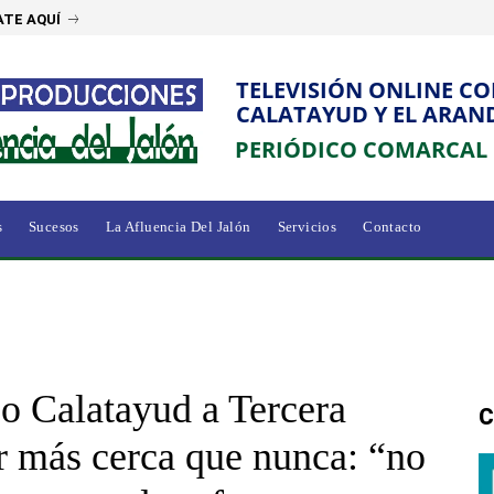
TE AQUÍ
TELEVISIÓN ONLINE C
CALATAYUD Y EL ARAN
PERIÓDICO COMARCAL
s
Sucesos
La Afluencia Del Jalón
Servicios
Contacto
co Calatayud a Tercera
C
 más cerca que nunca: “no