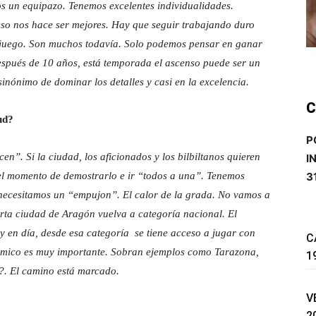
 un equipazo. Tenemos excelentes individualidades.
so nos hace ser mejores. Hay que seguir trabajando duro
juego. Son muchos todavía. Solo podemos pensar en ganar
Después de 10 años, está temporada el ascenso puede ser un
sinónimo de dominar los detalles y casi en la excelencia.
C
ud?
P
acen”. Si la ciudad, los aficionados y los bilbiltanos quieren
I
3
 el momento de demostrarlo e ir “todos a una”. Tenemos
 necesitamos un “empujon”. El calor de la grada. No vamos a
arta ciudad de Aragón vuelva a categoría nacional. El
y en día, desde esa categoría se tiene acceso a jugar con
C
nómico es muy importante. Sobran ejemplos como Tarazona,
1
?. El camino está marcado.
V
2