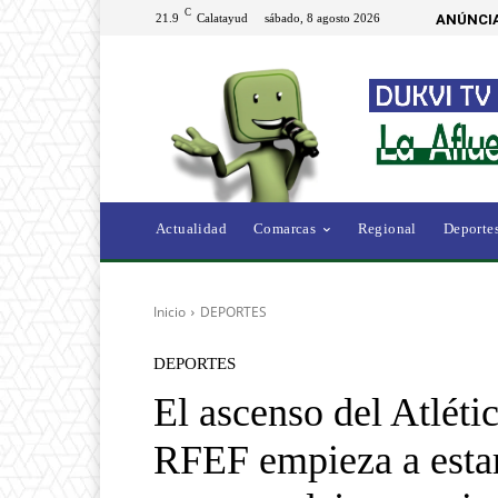
C
21.9
Calatayud
sábado, 8 agosto 2026
ANÚNCIA
Actualidad
Comarcas
Regional
Deporte
Inicio
DEPORTES
DEPORTES
El ascenso del Atléti
RFEF empieza a estar