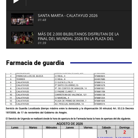
SANTA MARTA - CALATAYUD 2026
01:48
MÁS DE 2.000 BILBILITANOS DISFRUTAN DE LA
FINAL DEL MUNDIAL 2026 EN LA PLAZA DEL
FUERTE DE CALATAYUD
01:39
Farmacia de guardia