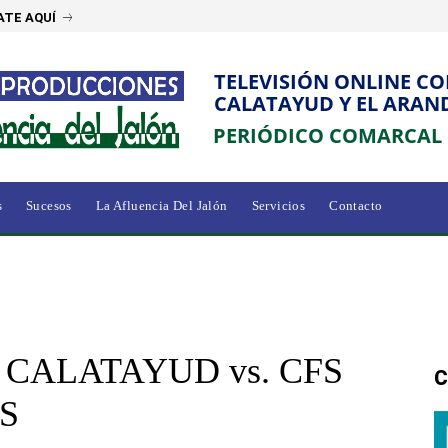
ATE AQUÍ
TELEVISIÓN ONLINE C
CALATAYUD Y EL ARAN
PERIÓDICO COMARCAL
s
Sucesos
La Afluencia Del Jalón
Servicios
Contacto
 CALATAYUD vs. CFS
C
S