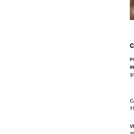
C
P
I
3
C
1
V
2