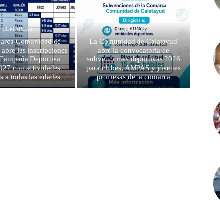
COMARCAS
COMARCAS
arca Comunidad de
La Comunidad de Calatayud
 abre las inscripciones
abre la convocatoria de
a Campaña Deportiva
subvenciones deportivas 2026
027 con actividades
para clubes, AMPAS y jóvenes
as a todas las edades
promesas de la comarca