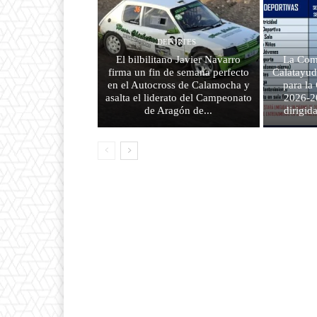
DEPORTES
El bilbilitano Javier Navarro
La Com
firma un fin de semana perfecto
Calatayud
en el Autocross de Calamocha y
para l
asalta el liderato del Campeonato
2026-2
de Aragón de...
dirigid