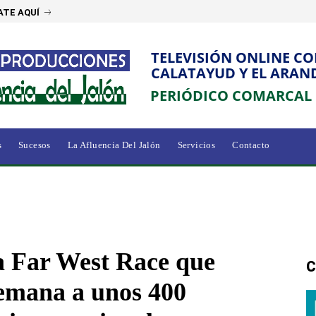
ATE AQUÍ
TELEVISIÓN ONLINE C
CALATAYUD Y EL ARAN
PERIÓDICO COMARCAL
s
Sucesos
La Afluencia Del Jalón
Servicios
Contacto
a Far West Race que
C
 semana a unos 400