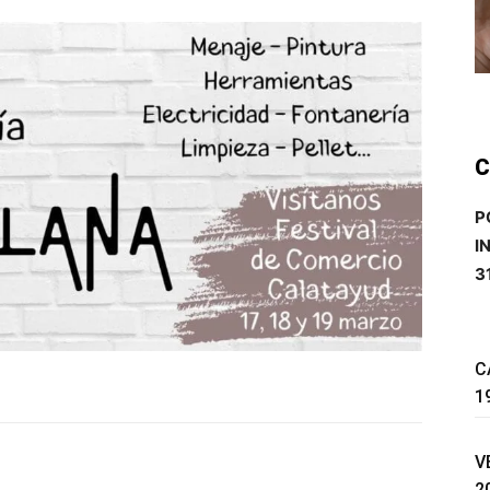
C
P
I
3
C
1
V
witter
Pinterest
WhatsApp
2