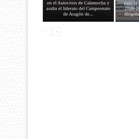
en el Autocross de Calamocha y
para l
asalta el liderato del Campeonato
2026-2
de Aragón de...
dirigid