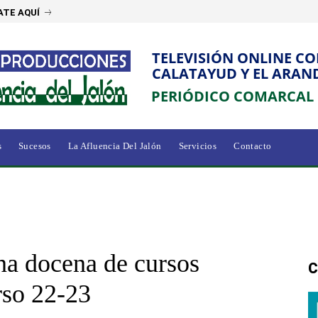
ATE AQUÍ
TELEVISIÓN ONLINE C
CALATAYUD Y EL ARAN
PERIÓDICO COMARCAL
s
Sucesos
La Afluencia Del Jalón
Servicios
Contacto
na docena de cursos
C
rso 22-23