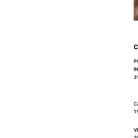
C
P
I
3
C
1
V
2