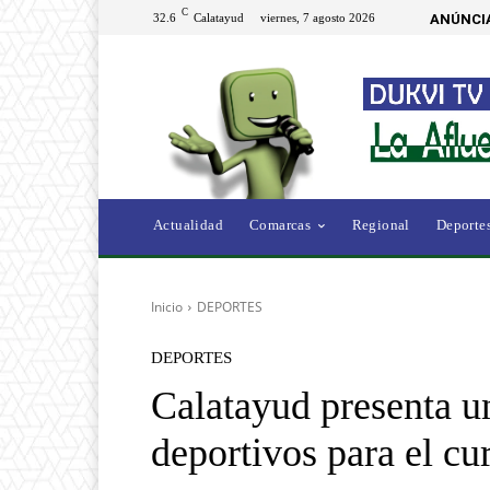
C
32.6
Calatayud
viernes, 7 agosto 2026
ANÚNCI
Actualidad
Comarcas
Regional
Deporte
Inicio
DEPORTES
DEPORTES
Calatayud presenta u
deportivos para el cu