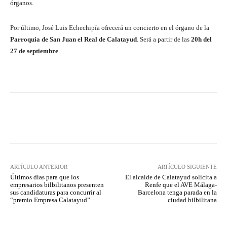
órganos.
Por último, José Luis Echechipía ofrecerá un concierto en el órgano de la
Parroquia de San Juan el Real de Calatayud
. Será a partir de las
20h del
27 de septiembre
.
Facebook
Twitter
Pinterest
ARTÍCULO ANTERIOR
ARTÍCULO SIGUIENTE
Últimos días para que los
El alcalde de Calatayud solicita a
empresarios bilbilitanos presenten
Renfe que el AVE Málaga-
sus candidaturas para concurrir al
Barcelona tenga parada en la
“premio Empresa Calatayud”
ciudad bilbilitana