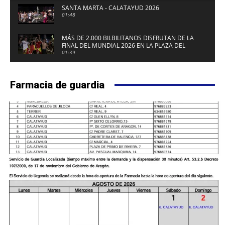
SANTA MARTA - CALATAYUD 2026
01:48
MÁS DE 2.000 BILBILITANOS DISFRUTAN DE LA
FINAL DEL MUNDIAL 2026 EN LA PLAZA DEL
FUERTE DE CALATAYUD
01:39
Farmacia de guardia