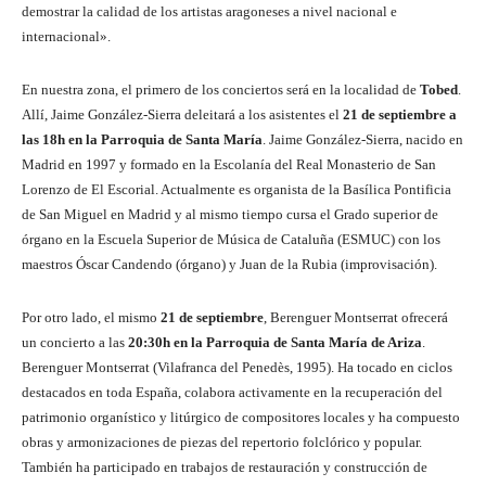
demostrar la calidad de los artistas aragoneses a nivel nacional e
internacional».
En nuestra zona, el primero de los conciertos será en la localidad de
Tobed
.
Allí, Jaime González-Sierra deleitará a los asistentes el
21 de septiembre a
las 18h en la Parroquia de Santa María
. Jaime González-Sierra, nacido en
Madrid en 1997 y formado en la Escolanía del Real Monasterio de San
Lorenzo de El Escorial. Actualmente es organista de la Basílica Pontificia
de San Miguel en Madrid y al mismo tiempo cursa el Grado superior de
órgano en la Escuela Superior de Música de Cataluña (ESMUC) con los
maestros Óscar Candendo (órgano) y Juan de la Rubia (improvisación).
Por otro lado, el mismo
21 de septiembre
, Berenguer Montserrat ofrecerá
un concierto a las
20:30h en la Parroquia de Santa María de Ariza
.
Berenguer Montserrat (Vilafranca del Penedès, 1995). Ha tocado en ciclos
destacados en toda España, colabora activamente en la recuperación del
patrimonio organístico y litúrgico de compositores locales y ha compuesto
obras y armonizaciones de piezas del repertorio folclórico y popular.
También ha participado en trabajos de restauración y construcción de