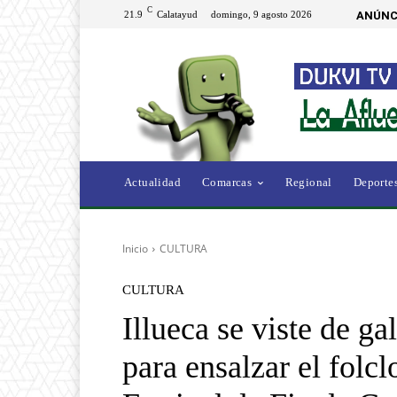
C
21.9
Calatayud
domingo, 9 agosto 2026
ANÚNC
Actualidad
Comarcas
Regional
Deporte
Inicio
CULTURA
CULTURA
Illueca se viste de g
para ensalzar el folc