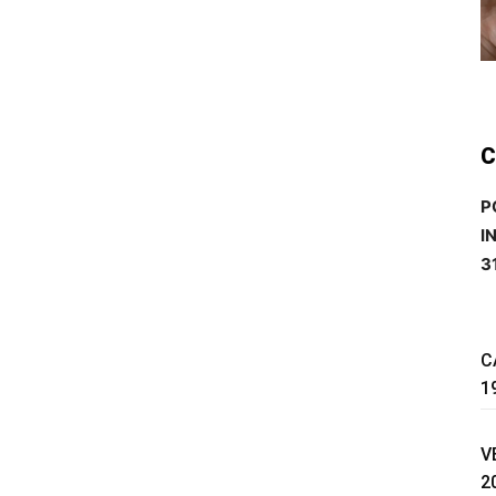
C
P
I
3
C
1
V
2