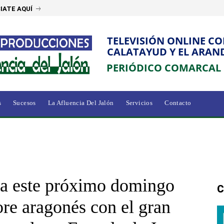
IATE AQUÍ
TELEVISIÓN ONLINE C
CALATAYUD Y EL ARAN
PERIÓDICO COMARCAL
s
Sucesos
La Afluencia Del Jalón
Servicios
Contacto
ala este próximo domingo
C
lore aragonés con el gran