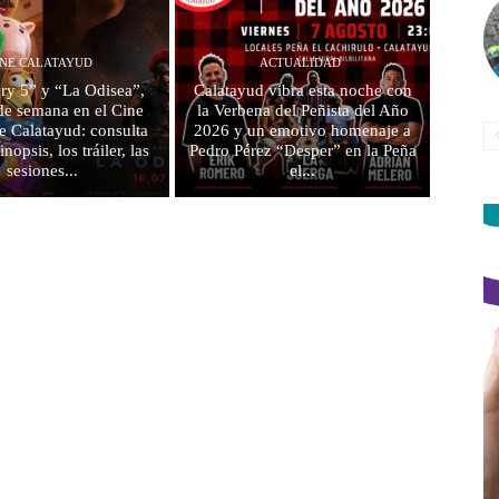
INE CALATAYUD
ACTUALIDAD
ry 5” y “La Odisea”,
Calatayud vibra esta noche con
 de semana en el Cine
la Verbena del Peñista del Año
e Calatayud: consulta
2026 y un emotivo homenaje a
inopsis, los tráiler, las
Pedro Pérez “Desper” en la Peña
sesiones...
el...