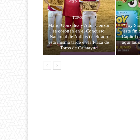
TOROS
C
Mario González y Aitor Genzor
“Toy Sto
se coronan en el Concurso
este fin
Nacional de Anillas celebrado
Capitol d
esta misma tarde en la Plaza de
aquí las s
Toros de Calatayud