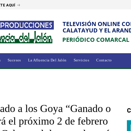
TE AQUÍ
TELEVISIÓN ONLINE C
CALATAYUD Y EL ARAN
PERIÓDICO COMARCAL
s
Sucesos
La Afluencia Del Jalón
Servicios
Contacto
ado a los Goya “Ganado o
C
rá el próximo 2 de febrero