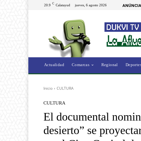
C
20.9
Calatayud
jueves, 6 agosto 2026
ANÚNCIA
Actualidad
Comarcas
Regional
Deporte
Inicio
CULTURA
CULTURA
El documental nomin
desierto” se proyecta