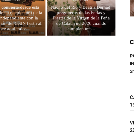
e convierte desde esta
Nacho del Rio y Beatriz Bernad,
e en el epicentro de la
pregoneros de las Ferias y
independiente con la
Fiestas de la Virgen de la Peña
ción del CetIN Festival:
de Calatayud 2026 cuando
oce aquí todos...
cumplen tres...
C
P
I
3
C
1
V
2