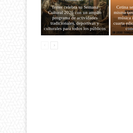
Terrer celebra su Semana
Cetina s
Cultural 2026 con un amplio
misma tard
programa de actividades
música 
tradicionales, deportivas y
cuarta edi
culturales para todos los públicos
con