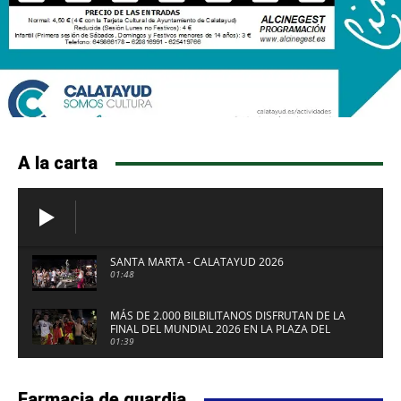
A la carta
SANTA MARTA - CALATAYUD 2026
01:48
MÁS DE 2.000 BILBILITANOS DISFRUTAN DE LA
FINAL DEL MUNDIAL 2026 EN LA PLAZA DEL
FUERTE DE CALATAYUD
01:39
Farmacia de guardia