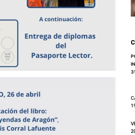
C
P
I
3
C
1
V
2