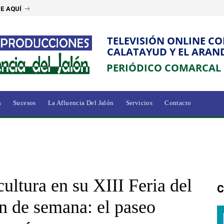
E AQUÍ
TELEVISIÓN ONLINE C
CALATAYUD Y EL ARAN
PERIÓDICO COMARCAL
s
Sucesos
La Afluencia Del Jalón
Servicios
Contacto
cultura en su XIII Feria del
C
in de semana: el paseo