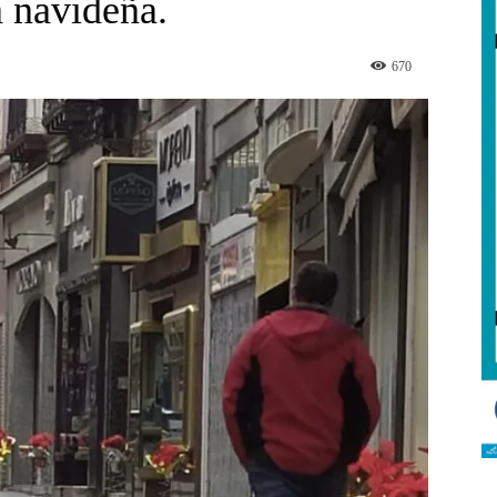
a navideña.
670