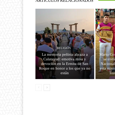
ARTÍCULOS RELACIONADOS
RELIGIÓN
La memoria peñista abraza a
Mario Go
Calatayud: emotiva misa y
se cor
devoción en la Ermita de San
Nacional
Roque en honor a los que ya no
esta mism
están
Tor