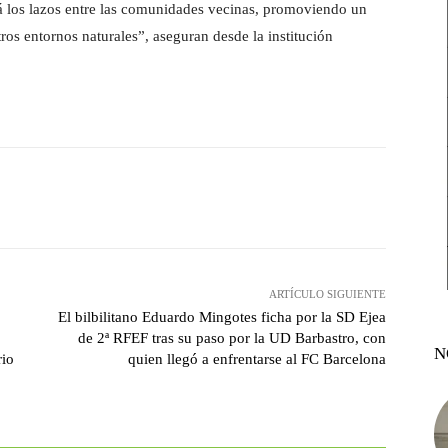
á los lazos entre las comunidades vecinas, promoviendo un
ros entornos naturales”, aseguran desde la institución
witter
Pinterest
WhatsApp
ARTÍCULO SIGUIENTE
El bilbilitano Eduardo Mingotes ficha por la SD Ejea
de 2ª RFEF tras su paso por la UD Barbastro, con
N
rio
quien llegó a enfrentarse al FC Barcelona