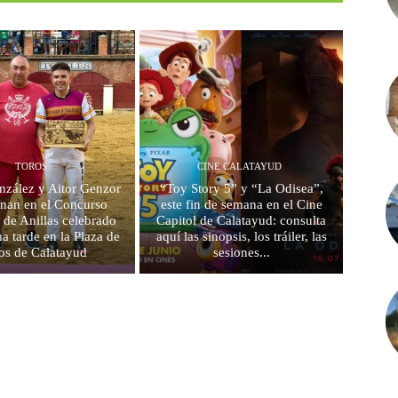
TOROS
CINE CALATAYUD
nzález y Aitor Genzor
“Toy Story 5” y “La Odisea”,
onan en el Concurso
este fin de semana en el Cine
 de Anillas celebrado
Capitol de Calatayud: consulta
a tarde en la Plaza de
aquí las sinopsis, los tráiler, las
os de Calatayud
sesiones...