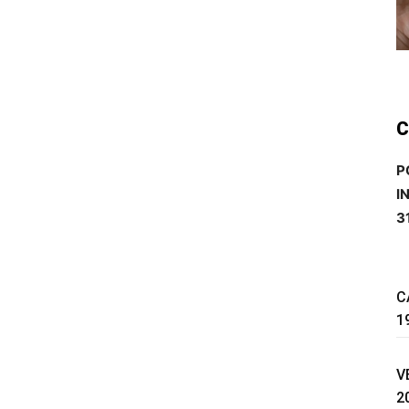
C
P
I
3
C
1
V
2