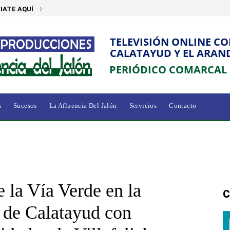
IATE AQUÍ
TELEVISIÓN ONLINE C
CALATAYUD Y EL ARAN
PERIÓDICO COMARCAL
s
Sucesos
La Afluencia Del Jalón
Servicios
Contacto
 la Vía Verde en la
C
de Calatayud con