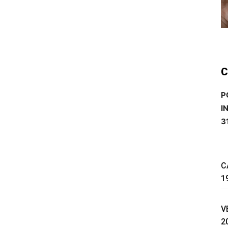
C
P
I
3
C
1
V
2