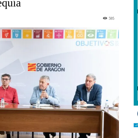
equía
595