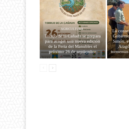
AGRICULTURA
La consej
Torrijo de la Cañada se prepara
Gobierno
para acoger una nueva edición
Simón, e
de la Feria del Manubles el
Aragó
próximo 26 de septiembre
tormentas