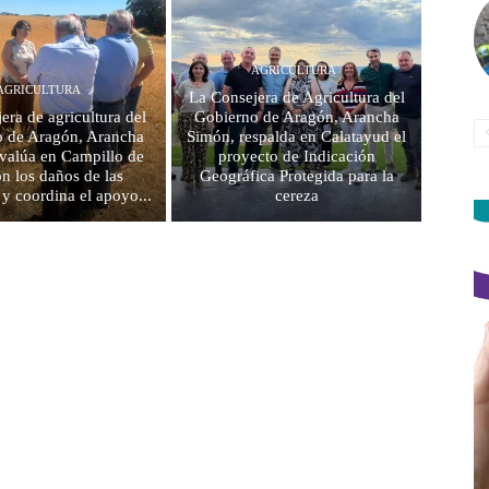
AGRICULTURA
AGRICULTURA
La Consejera de Agricultura del
era de agricultura del
Gobierno de Aragón, Arancha
 de Aragón, Arancha
Simón, respalda en Calatayud el
valúa en Campillo de
proyecto de Indicación
n los daños de las
Geográfica Protegida para la
 y coordina el apoyo...
cereza