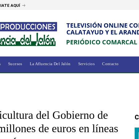
IATE AQUÍ
TELEVISIÓN ONLINE C
CALATAYUD Y EL ARAN
PERIÓDICO COMARCAL
s
Sucesos
La Afluencia Del Jalón
Servicios
Contacto
icultura del Gobierno de
C
illones de euros en líneas