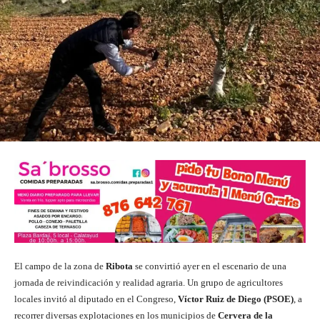
El campo de la zona de
Ribota
se convirtió ayer en el escenario de una
jornada de reivindicación y realidad agraria. Un grupo de agricultores
locales invitó al diputado en el Congreso,
Víctor Ruiz de Diego (PSOE)
, a
recorrer diversas explotaciones en los municipios de
Cervera de la