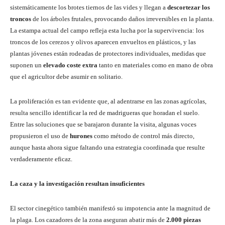
sistemáticamente los brotes tiernos de las vides y llegan a
descortezar los
troncos
de los árboles frutales, provocando daños irreversibles en la planta.
La estampa actual del campo refleja esta lucha por la supervivencia: los
troncos de los cerezos y olivos aparecen envueltos en plásticos, y las
plantas jóvenes están rodeadas de protectores individuales, medidas que
suponen un
elevado coste extra
tanto en materiales como en mano de obra
que el agricultor debe asumir en solitario.
La proliferación es tan evidente que, al adentrarse en las zonas agrícolas,
resulta sencillo identificar la red de madrigueras que horadan el suelo.
Entre las soluciones que se barajaron durante la visita, algunas voces
propusieron el uso de
hurones
como método de control más directo,
aunque hasta ahora sigue faltando una estrategia coordinada que resulte
verdaderamente eficaz.
La caza y la investigación resultan insuficientes
El sector cinegético también manifestó su impotencia ante la magnitud de
la plaga. Los cazadores de la zona aseguran abatir más de
2.000 piezas