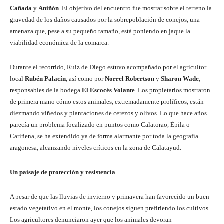
Cañada
y
Aniñón
. El objetivo del encuentro fue mostrar sobre el terreno la
gravedad de los daños causados por la sobrepoblación de conejos, una
amenaza que, pese a su pequeño tamaño, está poniendo en jaque la
viabilidad económica de la comarca.
Durante el recorrido, Ruiz de Diego estuvo acompañado por el agricultor
local
Rubén Palacín
, así como por
Norrel Robertson
y
Sharon Wade
,
responsables de la bodega
El Escocés Volante
. Los propietarios mostraron
de primera mano cómo estos animales, extremadamente prolíficos, están
diezmando viñedos y plantaciones de cerezos y olivos. Lo que hace años
parecía un problema focalizado en puntos como Calatorao, Épila o
Cariñena, se ha extendido ya de forma alarmante por toda la geografía
aragonesa, alcanzando niveles críticos en la zona de Calatayud.
Un paisaje de protección y resistencia
A pesar de que las lluvias de invierno y primavera han favorecido un buen
estado vegetativo en el monte, los conejos siguen prefiriendo los cultivos.
Los agricultores denunciaron ayer que los animales devoran