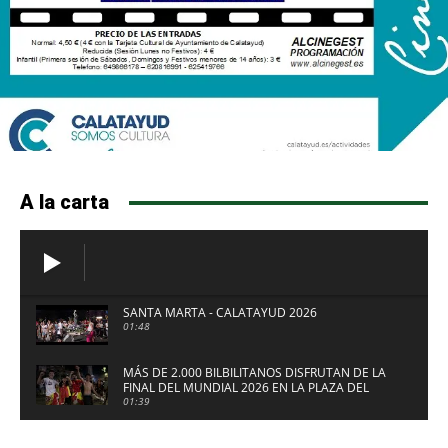
A la carta
SANTA MARTA - CALATAYUD 2026
01:48
MÁS DE 2.000 BILBILITANOS DISFRUTAN DE LA
FINAL DEL MUNDIAL 2026 EN LA PLAZA DEL
FUERTE DE CALATAYUD
01:39