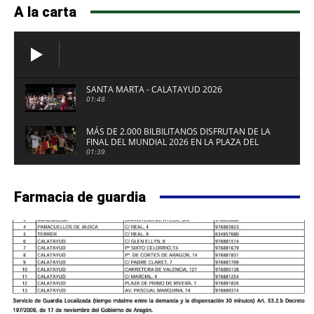
A la carta
SANTA MARTA - CALATAYUD 2026
01:48
MÁS DE 2.000 BILBILITANOS DISFRUTAN DE LA
FINAL DEL MUNDIAL 2026 EN LA PLAZA DEL
FUERTE DE CALATAYUD
01:39
Farmacia de guardia