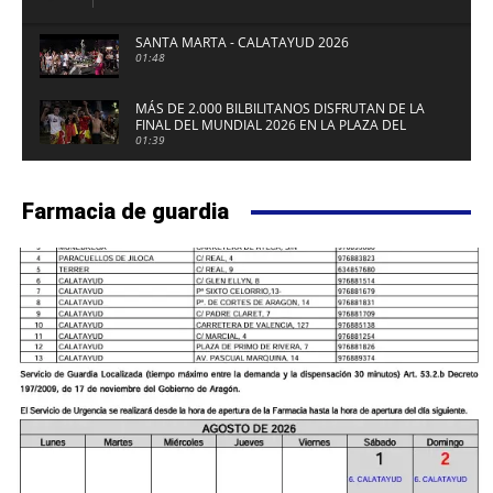
SANTA MARTA - CALATAYUD 2026
01:48
MÁS DE 2.000 BILBILITANOS DISFRUTAN DE LA
FINAL DEL MUNDIAL 2026 EN LA PLAZA DEL
FUERTE DE CALATAYUD
01:39
Farmacia de guardia