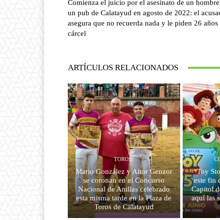
Comienza el juicio por el asesinato de un hombre
un pub de Calatayud en agosto de 2022: el acusa
asegura que no recuerda nada y le piden 26 años
cárcel
ARTÍCULOS RELACIONADOS
TOROS
C
Mario González y Aitor Genzor
“Toy Sto
se coronan en el Concurso
este fin
Nacional de Anillas celebrado
Capitol d
esta misma tarde en la Plaza de
aquí las s
Toros de Calatayud