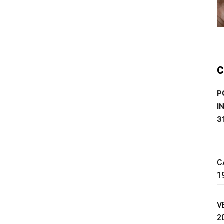
C
P
I
3
C
1
V
2