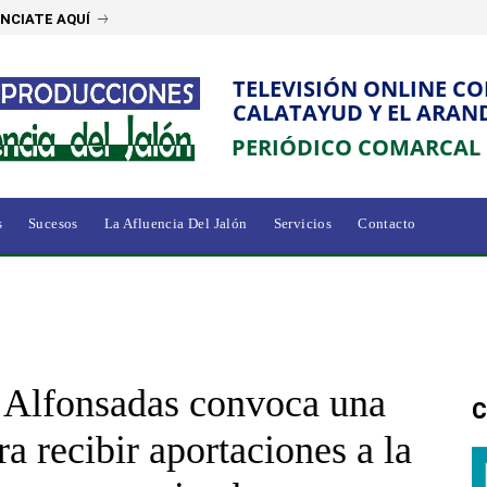
NCIATE AQUÍ
TELEVISIÓN ONLINE C
CALATAYUD Y EL ARAN
PERIÓDICO COMARCAL
s
Sucesos
La Afluencia Del Jalón
Servicios
Contacto
s Alfonsadas convoca una
C
a recibir aportaciones a la