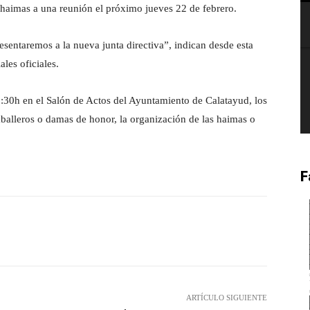
 haimas a una reunión el próximo jueves 22 de febrero.
esentaremos a la nueva junta directiva”, indican desde esta
ales oficiales.
19:30h en el Salón de Actos del Ayuntamiento de Calatayud, los
balleros o damas de honor, la organización de las haimas o
F
witter
Pinterest
WhatsApp
ARTÍCULO SIGUIENTE