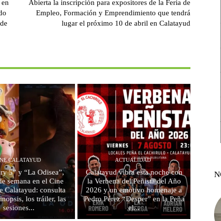
 en
Abierta la inscripción para expositores de la Feria de
do
Empleo, Formación y Emprendimiento que tendrá
 de
lugar el próximo 10 de abril en Calatayud
INE CALATAYUD
ACTUALIDAD
ry 5” y “La Odisea”,
Calatayud vibra esta noche con
N
 de semana en el Cine
la Verbena del Peñista del Año
e Calatayud: consulta
2026 y un emotivo homenaje a
inopsis, los tráiler, las
Pedro Pérez “Desper” en la Peña
sesiones...
el...