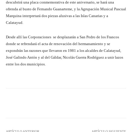
descubrirá una placa conmemorativa de este aniversario, se hará una
ofrenda al busto de Fernando Guanarteme, y la Agrupación Musical Pascual
Marquina interpretará dos piezas alusivas a las Islas Canarias y a
Calatayud.
Desde allí las Corporaciones se desplazarán a San Pedro de los Francos
donde se refrendará el acta de renovación del hermanamiento y se
expondrán las razones que llevaron en 1981 a los alcaldes de Calatayud,
José Galindo Antón y al del Gáldar, Nicolás Guerra Rodríguez a unir lazos
entre los dos municipios.
Facebook
Twitter
Pinterest
ARTÍCULO ANTERIOR
ARTÍCULO SIGUIENTE