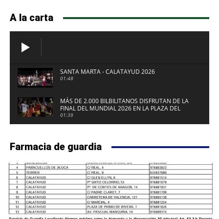
A la carta
SANTA MARTA - CALATAYUD 2026
01:48
MÁS DE 2.000 BILBILITANOS DISFRUTAN DE LA
FINAL DEL MUNDIAL 2026 EN LA PLAZA DEL
FUERTE DE CALATAYUD
01:39
Farmacia de guardia