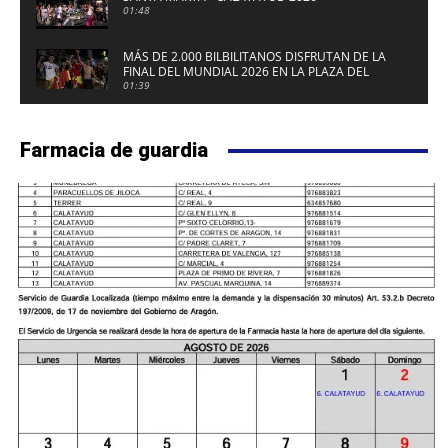
01:48
MÁS DE 2.000 BILBILITANOS DISFRUTAN DE LA
FINAL DEL MUNDIAL 2026 EN LA PLAZA DEL
FUERTE DE CALATAYUD
01:39
Farmacia de guardia