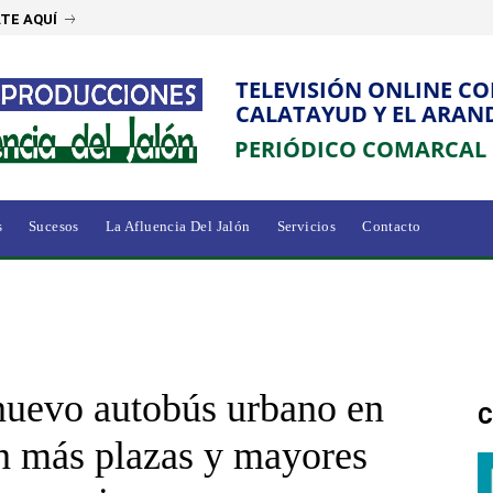
TE AQUÍ
TELEVISIÓN ONLINE C
CALATAYUD Y EL ARAN
PERIÓDICO COMARCAL
s
Sucesos
La Afluencia Del Jalón
Servicios
Contacto
 nuevo autobús urbano en
C
n más plazas y mayores