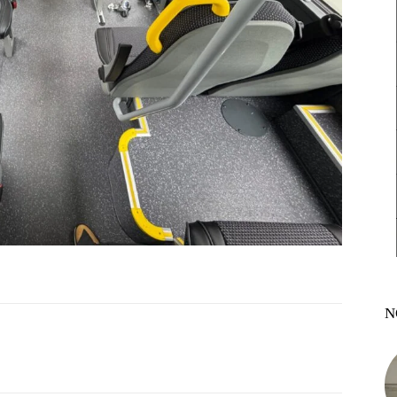
N
witter
Pinterest
WhatsApp