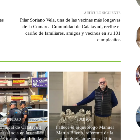
ARTÍCULO SIGUIENTE
es
Pilar Soriano Vela, una de las vecinas más longevas
de la Comarca Comunidad de Calatayud, recibe el
cariño de familiares, amigos y vecinos en su 101
cumpleaños
SEGURIDAD
SUCESOS
ía Local de Calatayud
Fallece el arqueólogo Manuel
u presencia en las calles
Martín Bueno, referente de la
sus turnos para blindar
arqueología aragonesa, Hijo