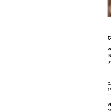
C
P
I
3
C
1
V
2