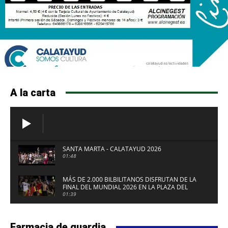
A la carta
SANTA MARTA - CALATAYUD 2026
01:48
MÁS DE 2.000 BILBILITANOS DISFRUTAN DE LA
FINAL DEL MUNDIAL 2026 EN LA PLAZA DEL
FUERTE DE CALATAYUD
01:39
Farmacia de guardia