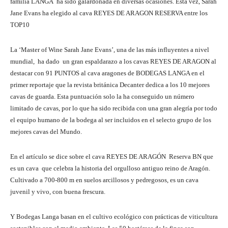
familia LANGA ha sido galardonada en diversas ocasiones. Esta vez, Sarah
Jane Evans ha elegido al cava REYES DE ARAGON RESERVA entre los
TOP10
La ‘Master of Wine Sarah Jane Evans’, una de las más influyentes a nivel
mundial, ha dado un gran espaldarazo a los cavas REYES DE ARAGON al
destacar con 91 PUNTOS al cava aragones de BODEGAS LANGA en el
primer reportaje que la revista británica Decanter dedica a los 10 mejores
cavas de guarda. Esta puntuación solo la ha conseguido un número
limitado de cavas, por lo que ha sido recibida con una gran alegría por todo
el equipo humano de la bodega al ser incluidos en el selecto grupo de los
mejores cavas del Mundo.
En el artículo se dice sobre el cava REYES DE ARAGÓN Reserva BN que
es un cava que celebra la historia del orgulloso antiguo reino de Aragón.
Cultivado a 700-800 m en suelos arcillosos y pedregosos, es un cava
juvenil y vivo, con buena frescura.
Y Bodegas Langa basan en el cultivo ecológico con prácticas de viticultura