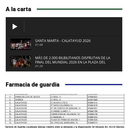
A la carta
SANTA MARTA - CALATAYUD 2026
01:48
MÁS DE 2.000 BILBILITANOS DISFRUTAN DE LA
FINAL DEL MUNDIAL 2026 EN LA PLAZA DEL
FUERTE DE CALATAYUD
01:39
Farmacia de guardia