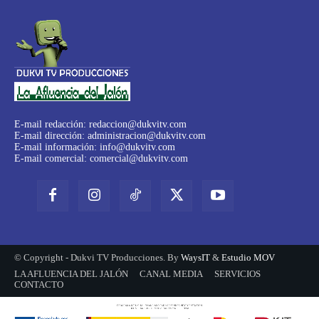
E-mail redacción:
redaccion@dukvitv.com
E-mail dirección:
administracion@dukvitv.com
E-mail información:
info@dukvitv.com
E-mail comercial:
comercial@dukvitv.com
© Copyright - Dukvi TV Producciones. By
WaysIT
&
Estudio MOV
LA AFLUENCIA DEL JALÓN
CANAL MEDIA
SERVICIOS
CONTACTO