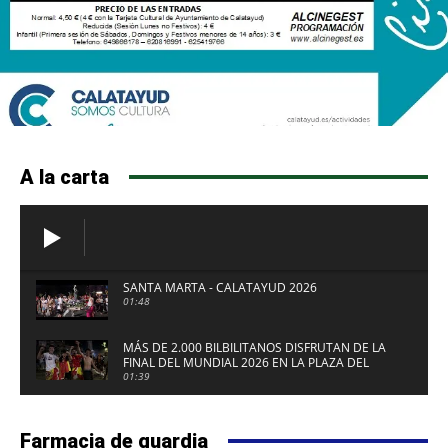
A la carta
SANTA MARTA - CALATAYUD 2026
01:48
MÁS DE 2.000 BILBILITANOS DISFRUTAN DE LA
FINAL DEL MUNDIAL 2026 EN LA PLAZA DEL
FUERTE DE CALATAYUD
01:39
Farmacia de guardia