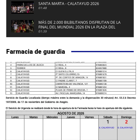
SANTA MARTA - CALATAYUD 2026
01:48
MÁS DE 2.000 BILBILITANOS DISFRUTAN DE LA
FINAL DEL MUNDIAL 2026 EN LA PLAZA DEL
FUERTE DE CALATAYUD
01:39
Farmacia de guardia