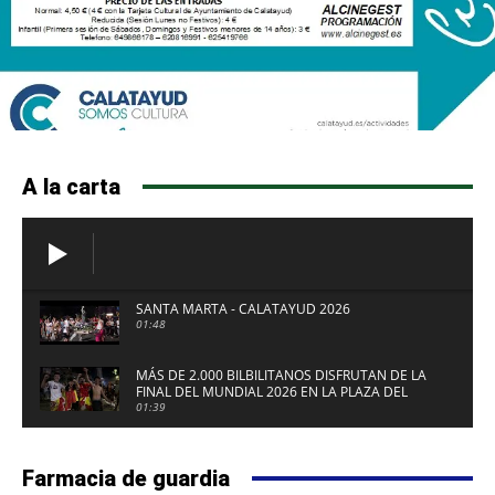
A la carta
SANTA MARTA - CALATAYUD 2026
01:48
MÁS DE 2.000 BILBILITANOS DISFRUTAN DE LA
FINAL DEL MUNDIAL 2026 EN LA PLAZA DEL
FUERTE DE CALATAYUD
01:39
Farmacia de guardia