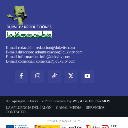
E-mail redacción:
redaccion@dukvitv.com
E-mail dirección:
administracion@dukvitv.com
E-mail información:
info@dukvitv.com
E-mail comercial:
comercial@dukvitv.com
© Copyright - Dukvi TV Producciones. By
WaysIT
&
Estudio MOV
LA AFLUENCIA DEL JALÓN
CANAL MEDIA
SERVICIOS
CONTACTO