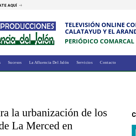
ATE AQUÍ
TELEVISIÓN ONLINE C
CALATAYUD Y EL ARAN
PERIÓDICO COMARCAL
s
Sucesos
La Afluencia Del Jalón
Servicios
Contacto
ara la urbanización de los
C
a de La Merced en