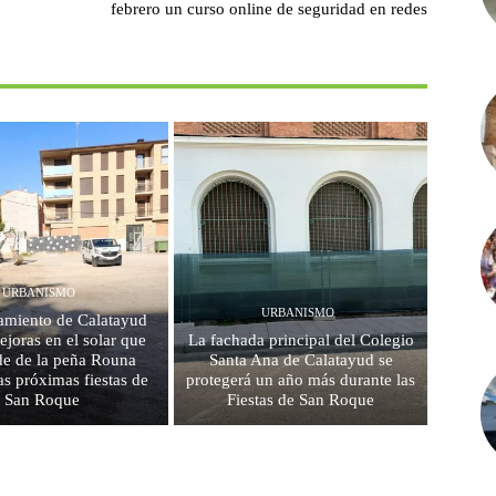
febrero un curso online de seguridad en redes
URBANISMO
URBANISMO
amiento de Calatayud
ejoras en el solar que
La fachada principal del Colegio
de de la peña Rouna
Santa Ana de Calatayud se
as próximas fiestas de
protegerá un año más durante las
San Roque
Fiestas de San Roque