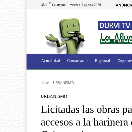
C
35.4
Calatayud
viernes, 7 agosto 2026
ANÚNCI
Actualidad
Comarcas
Regional
Deporte
Inicio
URBANISMO
URBANISMO
Licitadas las obras p
accesos a la hariner