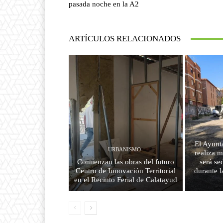
pasada noche en la A2
ARTÍCULOS RELACIONADOS
El Ayunt
URBANISMO
realiza m
Comienzan las obras del futuro
será se
Centro de Innovación Territorial
durante l
en el Recinto Ferial de Calatayud