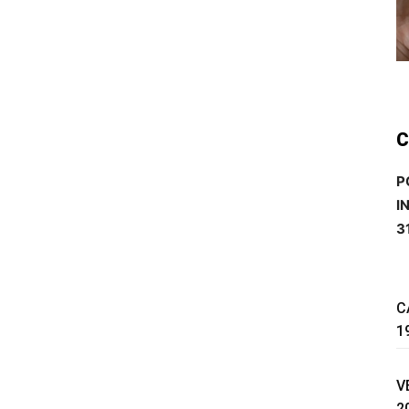
C
P
I
3
C
1
V
2