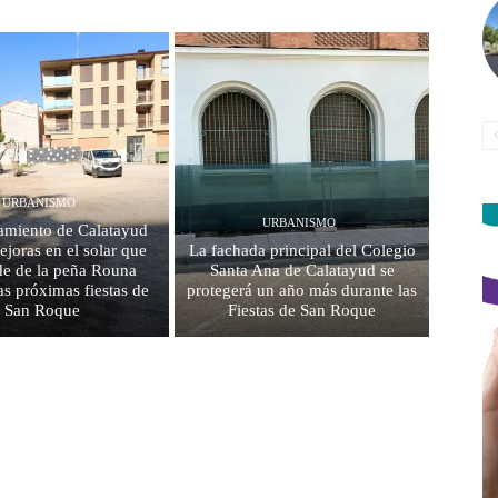
URBANISMO
URBANISMO
amiento de Calatayud
ejoras en el solar que
La fachada principal del Colegio
de de la peña Rouna
Santa Ana de Calatayud se
as próximas fiestas de
protegerá un año más durante las
San Roque
Fiestas de San Roque