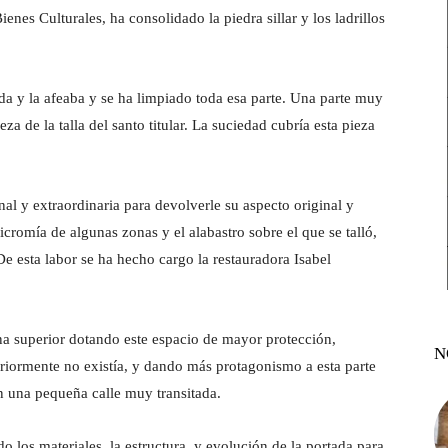
nes Culturales, ha consolidado la piedra sillar y los ladrillos
da y la afeaba y se ha limpiado toda esa parte. Una parte muy
eza de la talla del santo titular. La suciedad cubría esta pieza
nal y extraordinaria para devolverle su aspecto original y
licromía de algunas zonas y el alabastro sobre el que se talló,
De esta labor se ha hecho cargo la restauradora Isabel
ona superior dotando este espacio de mayor protección,
N
eriormente no existía, y dando más protagonismo a esta parte
en una pequeña calle muy transitada.
o los materiales, la estructura y evolución de la portada para