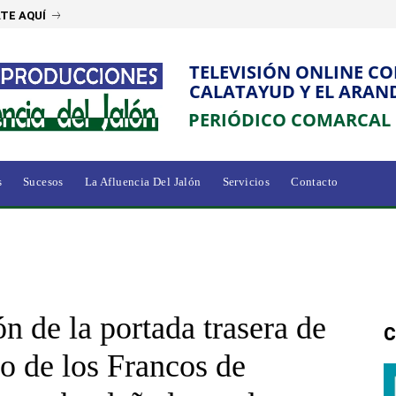
TE AQUÍ
TELEVISIÓN ONLINE C
CALATAYUD Y EL ARAN
PERIÓDICO COMARCAL
s
Sucesos
La Afluencia Del Jalón
Servicios
Contacto
ón de la portada trasera de
C
ro de los Francos de