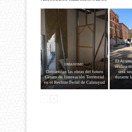
El Ayunt
URBANISMO
realiza m
Comienzan las obras del futuro
será se
Centro de Innovación Territorial
durante l
en el Recinto Ferial de Calatayud