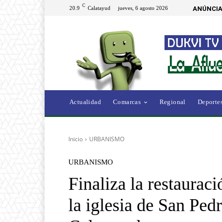
C
20.9
Calatayud
jueves, 6 agosto 2026
ANÚNCIA
Actualidad
Comarcas
Regional
Deporte
Inicio
URBANISMO
URBANISMO
Finaliza la restauraci
la iglesia de San Ped