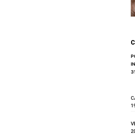
C
P
I
3
C
1
V
2