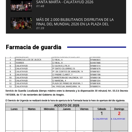
SANTA MARTA - CALATAYUD 2026
01:48
MÁS DE 2.000 BILBILITANOS DISFRUTAN DE LA
FINAL DEL MUNDIAL 2026 EN LA PLAZA DEL
FUERTE DE CALATAYUD
01:39
Farmacia de guardia