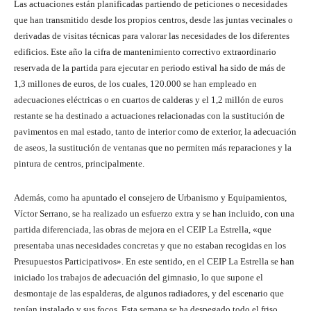
Las actuaciones están planificadas partiendo de peticiones o necesidades
que han transmitido desde los propios centros, desde las juntas vecinales o
derivadas de visitas técnicas para valorar las necesidades de los diferentes
edificios. Este año la cifra de mantenimiento correctivo extraordinario
reservada de la partida para ejecutar en periodo estival ha sido de más de
1,3 millones de euros, de los cuales, 120.000 se han empleado en
adecuaciones eléctricas o en cuartos de calderas y el 1,2 millón de euros
restante se ha destinado a actuaciones relacionadas con la sustitución de
pavimentos en mal estado, tanto de interior como de exterior, la adecuación
de aseos, la sustitución de ventanas que no permiten más reparaciones y la
pintura de centros, principalmente.
Además, como ha apuntado el consejero de Urbanismo y Equipamientos,
Víctor Serrano, se ha realizado un esfuerzo extra y se han incluido, con una
partida diferenciada, las obras de mejora en el CEIP La Estrella, «que
presentaba unas necesidades concretas y que no estaban recogidas en los
Presupuestos Participativos». En este sentido, en el CEIP La Estrella se han
iniciado los trabajos de adecuación del gimnasio, lo que supone el
desmontaje de las espalderas, de algunos radiadores, y del escenario que
tenían instalado y sus focos. Esta semana se ha despegado todo el friso