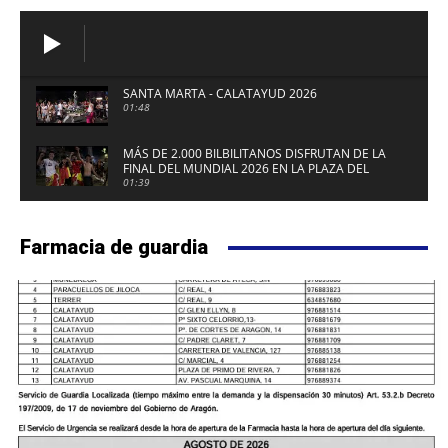
SANTA MARTA - CALATAYUD 2026
01:48
MÁS DE 2.000 BILBILITANOS DISFRUTAN DE LA
FINAL DEL MUNDIAL 2026 EN LA PLAZA DEL
FUERTE DE CALATAYUD
01:39
Farmacia de guardia